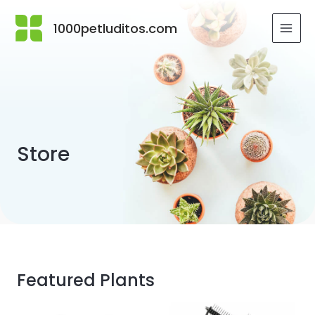
Ir
al
1000petluditos.com
MAI
contenido
MEN
Store
Featured Plants