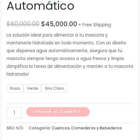
Automático
$
60,000.00
$
45,000.00
+ Free Shipping
La solución ideal para alimentar a tu mascota y
mantenerla hidratada en todo momento. Con un diseño
que dispensa agua automáticamente, asegura que tu
mascota siempre tenga acceso a agua fresca y limpia.
¡Simplifica la tarea de alimentación y mantén a tu mascota
hidratada!
Rosa
Verde
Gris Claro
Comedero
AÑADIR AL CARRITO
Bebedero
Automático
SKU:
N/D
Categoría:
Cuencos, Comederos y Bebederos
cantidad