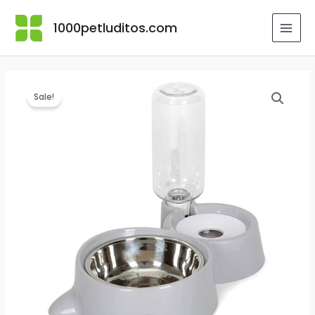
Ir
al
1000petluditos.com
MAI
contenido
MEN
Sale!